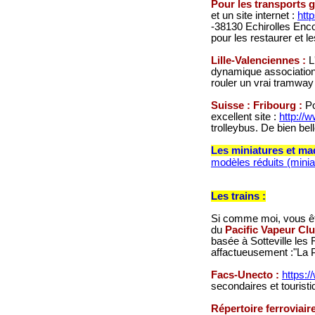
Pour les transports g
et un site internet :
htt
-38130 Echirolles Enco
pour les restaurer et l
Lille-Valenciennes :
L
dynamique association 
rouler un vrai tramway
Suisse : Fribourg :
Po
excellent site :
http://w
trolleybus. De bien bel
Les miniatures et ma
modèles réduits (mini
Les trains :
Si comme moi, vous ête
du
Pacific Vapeur Cl
basée à Sotteville le
affactueusement :"La 
Facs-Unecto :
https:/
secondaires et tourist
Répertoire ferroviair