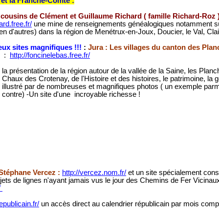
 et la Franche-Comté :
 cousins de Clément et Guillaume Richard ( famille Richard-Roz 
ard.free.fr
/
une mine de renseignements généalogiques notamment s
en d'autres) dans la région de Menétrux-en-Joux, Doucier, le Val, Clai
eux sites magnifiques !!!
:
Jura : Les villages du canton des Pla
:
http://foncinelebas.free.fr/
la présentation de la région autour de la vallée de la Saine, les Pla
Chaux des Crotenay, de l'Histoire et des histoires, le patrimoine, la g
illustré par de nombreuses et magnifiques photos ( un exemple parmi 
contre) -Un site d'une incroyable richesse !
Stéphane Vercez :
http://vercez.nom.fr/
et un site spécialement cons
ets de lignes n'ayant jamais vus le jour des Chemins de Fer Vicinaux
/
epublicain.fr
/
un accès direct au calendrier républicain par mois comple