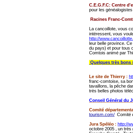
C.E.G.F.C: Centre d'
pour les généalogiste
Racines Franc-Comt
La cancoillote, vous c
intéressent, vous voule
http://www.cancoillotte
leur belle province. Ce
du pays) et pour tous 
Comtois animé par Thie
Quelques très bons s
Le site de Thierry :
ht
franc-comtoise, sa bon
tavaillons, la pêche da
très belles photos télé
Conseil Général du J
Comité départemental
tourism.com/
Comité 
Jura Spéléo :
http://w
octobre 2005 , un très 