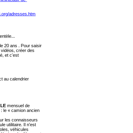
li.org/adresses.htm
ntèle...
e 20 ans . Pour saisir
s vidéos, créer des
, et c'est
t au calendrier
e
LE
mensuel de
 : le « camion ancien
our les connaisseurs
utilitaire. Il n’est
oles, véhicules