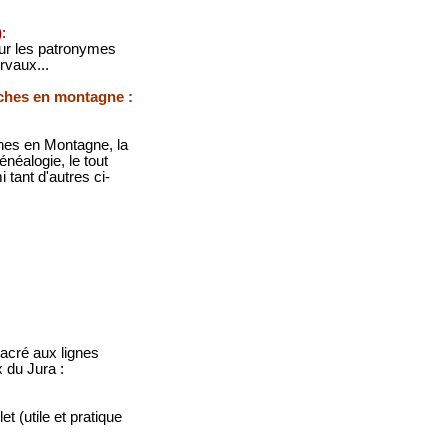
)
:
ur les patronymes
rvaux...
nches en montagne :
nches en Montagne, la
énéalogie, le tout
tant d'autres ci-
acré aux lignes
 du Jura :
t (utile et pratique