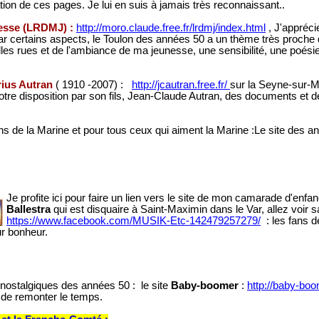
tion de ces pages. Je lui en suis à jamais très reconnaissant..
esse (LRDMJ) :
http://moro.claude.free.fr/lrdmj/index.html
, J'appréci
ar certains aspects, le Toulon des années 50 a un thème très proche 
lles rues et de l'ambiance de ma jeunesse, une sensibilité, une poési
ius Autran
( 1910 -2007) :
http://jcautran.free.fr/
sur la Seyne-sur-Me
tre disposition par son fils, Jean-Claude Autran, des documents et d
ns de la Marine et pour tous ceux qui aiment la Marine :Le site des a
Je profite ici pour faire un lien vers le site de mon camarade d'enfan
Ballestra
qui est disquaire à Saint-Maximin dans le Var, allez voir
https://www.facebook.com/MUSIK-Etc-142479257279/
: les fans d
ur bonheur.
nostalgiques des années 50 : le site
Baby-boomer
:
http://baby-bo
 de remonter le temps.