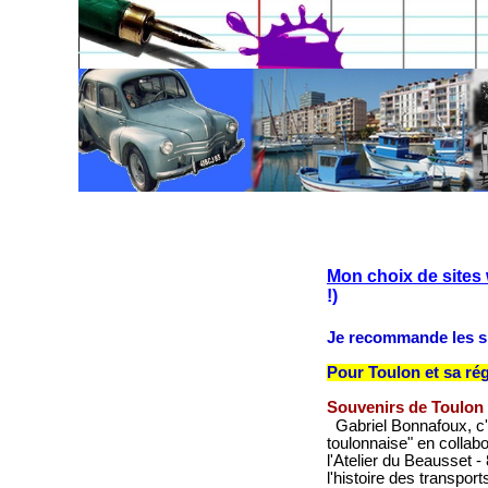
Mon choix de sites 
!)
Je recommande les si
Pour Toulon et sa rég
Souvenirs de Toulon
Gabriel Bonnafoux, c'
toulonnaise" en collab
l'Atelier du Beausset 
l'histoire des transpor