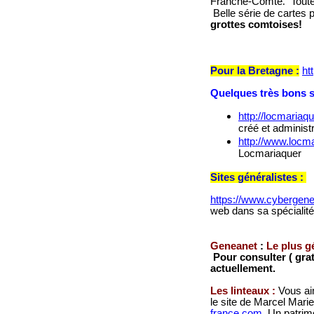
Franche-Comté
.
Toute
Belle série de cartes 
grottes comtoises!
Pour la Bretagne :
ht
Quelques très bons si
http://locmariaqu
créé et administ
http://www.locma
Locmariaquer
Sites généralistes :
https://www.cybergenea
web dans sa spécialité
Geneanet
:
Le plus g
Pour consulter ( gra
actuellement.
Les linteaux :
Vous ai
le site de Marcel Mari
france.com
Un patrimoi