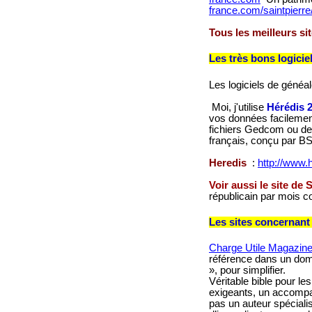
france.com/saintpierre
Tous les meilleurs si
Les très bons logiciel
Les logiciels de généal
Moi, j'utilise
Hérédis 
vos données facilement,
fichiers Gedcom ou des
français, conçu par B
Heredis
:
http://www
Voir aussi le site de
républicain par mois co
Les sites concernant 
Charge Utile Magazine
référence dans un doma
», pour simplifier.
Véritable bible pour l
exigeants, un accompagn
pas un auteur spéciali