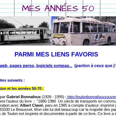
PARMI MES LIENS FAVORIS
web, pages perso, logiciels sympas...
(pardon à ceux que j'
tes suivants :
ion et les années 50-70 :
par
Gabriel Bonnafoux
(1926 - 1995)
:
http://toulonbonnafouxsouven
est l'auteur du livre : "1880-1980 Un siècle de transports en commu
oration avec
Albert Clave
l, paru en 1985 à compte d'auteur; imprimé
- 83330 Le Beausset. Mon site lui doit beaucoup car la majorité des 
ts de Toulon est inspirée et documentée à partir de ce livre. Ce livre a 