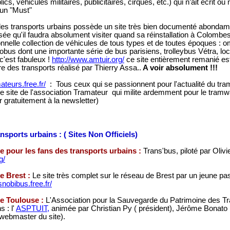
ics, véhicules militaires, publicitaires, cirques, etc.) qui n’ait écrit o
 un "Must"
s transports urbains possède un site très bien documenté abondamm
ée qu'il faudra absolument visiter quand sa réinstallation à Colombe
nelle collection de véhicules de tous types et de toutes époques : 
bus dont une importante série de bus parisiens, trolleybus Vétra, lo
, c'est fabuleux !
http://www.amtuir.org/
ce site entièrement remanié es
oire des transports réalisé par Thierry Assa..
A voir absolument !!!
mateurs.free.fr/
: Tous ceux qui se passionnent pour l'actualité du tr
e site de l'association Tramateur qui milite ardemment pour le tramway
r gratuitement à la newsletter)
sports urbains : ( Sites Non Officiels)
e pour les fans des transports urbains :
Trans'bus, piloté par Olivi
g/
e Brest :
Le site très complet sur le réseau de Brest par un jeune pa
/snobibus.free.fr/
de Toulouse :
L'Association pour la Sauvegarde du Patrimoine des T
s : l'
ASPTUIT,
animée par Christian Py ( président), Jérôme Bonato (
 webmaster du site).