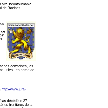
 site incontournable
i de Racines :
ous
x de
oin
es
 vaches comtoises, les
ns utiles...en prime de
a
http://www.jura-
hélas décédé le 27
 les frontières de la