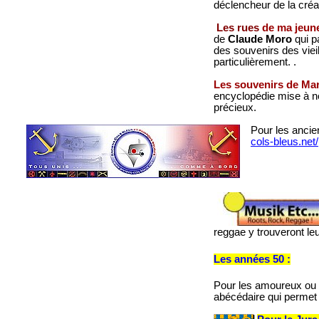
déclencheur de la créa
Les rues
de ma jeun
de
Claude Moro
qui p
des souvenirs des viei
particulièrement. .
Les souvenirs de Mar
encyclopédie mise à no
précieux.
Pour les ancie
cols-bleus.net/
reggae y trouveront le
Les années 50 :
Pour les amoureux ou 
abécédaire qui permet