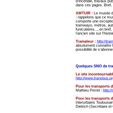
d’incendie, travaux publ
dans ces pages. Bref,
AMTUIR :
Le musée de
: rappelons que ce mus
comporte une exception
tramways, métros, auto
funiculaires, ...en bref
l'ancien site sur l'hist
Tramateur :
http://tra
absolument connaître l
possibilité de s'abonne
Quelques SNO de tran
Le site incontournabl
http://www.transbus.or
Pour
les
transports d
Mathieu Perret :
http:/
Pour les transports 
Interurbains Toulousain
Dietrich (Secrétaire et