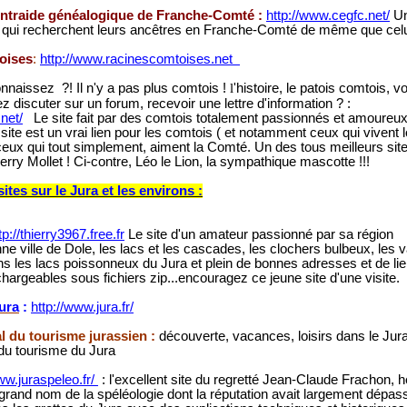
entraide généalogique de Franche-Comté :
http://www.cegfc.net/
Un
s qui recherchent leurs ancêtres en Franche-Comté de même que celu
oises
:
http://www.racinescomtoises.net
onnaissez ?! Il n'y a pas plus comtois !
l
'histoire, le patois comtois, v
z discuter sur un forum, recevoir une lettre d'information ? :
.net/
Le site fait par des comtois totalement passionnés et amoureu
 site est un vrai lien pour les comtois ( et notamment ceux qui vivent l
ceux qui tout simplement, aiment la Comté. Un des tous meilleurs sit
rry Mollet ! Ci-contre, Léo le Lion, la sympathique mascotte !!!
ites sur le Jura et les environs
:
tp://thierry3967.free.fr
Le site d'un amateur passionné par sa région
ne ville de Dole, les lacs et les cascades, les clochers bulbeux, les
ns les lacs poissonneux du Jura et plein de bonnes adresses et de lie
chargeables sous fichiers zip...encouragez ce jeune site d'une visite.
ura
:
http://www.jura.fr/
 du tourisme jurassien :
découverte, vacances, loisirs dans le Jur
du tourisme du Jura
ww.juraspeleo.fr/
:
l'excellent site du regretté Jean-Claude Frachon, 
grand nom de la spéléologie dont la réputation avait largement dépassé