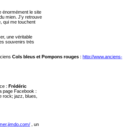
e énormément le site
du mien. J'y retrouve
e, qui me touchent
r, une véritable
es souvenirs très
nciens
Cols bleus et Pompons rouges
:
http://www.anciens-
ce :
Frédéric
 sa page Facebook :
e rock; jazz, blues,
omer.jimdo.com/
, un