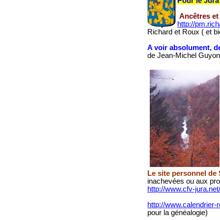
Pour le Jura
Ancêtres et
http://pm.rich
Richard et Roux ( et bi
A voir absolument, d
de Jean-Michel Guyon
Le site personnel de
inachevées ou aux proj
http://www.cfv-jura.net
http://www.calendrier-r
pour la généalogie)