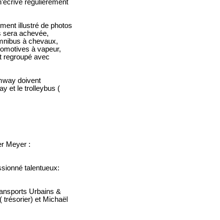
u n’écrive régulièrement
ent illustré de photos
s sera achevée,
omnibus à chevaux,
comotives à vapeur,
t regroupé avec
amway doivent
 et le trolleybus (
er Meyer :
ssionné talentueux:
ransports Urbains &
 trésorier) et Michaël