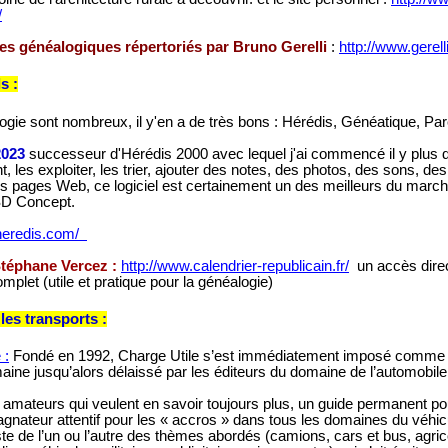
/
tes généalogiques répertoriés par Bruno Gerelli
:
http://www.gerel
s :
ogie sont nombreux, il y'en a de très bons : Hérédis, Généatique, Pare
2023
successeur d'Hérédis 2000 avec lequel j'ai commencé il y plus d
 les exploiter, les trier, ajouter des notes, des photos, des sons, de
 pages Web, ce logiciel est certainement un des meilleurs du marché
SD Concept.
.heredis.com/
 Stéphane Vercez :
http://www.calendrier-republicain.fr/
un accès direc
mplet (utile et pratique pour la généalogie)
les transports :
 :
Fondé en 1992, Charge Utile s’est immédiatement imposé comm
ine jusqu’alors délaissé par les éditeurs du domaine de l’automobile
es amateurs qui veulent en savoir toujours plus, un guide permanent p
ateur attentif pour les « accros » dans tous les domaines du véhicule 
ste de l’un ou l’autre des thèmes abordés (camions, cars et bus, agric