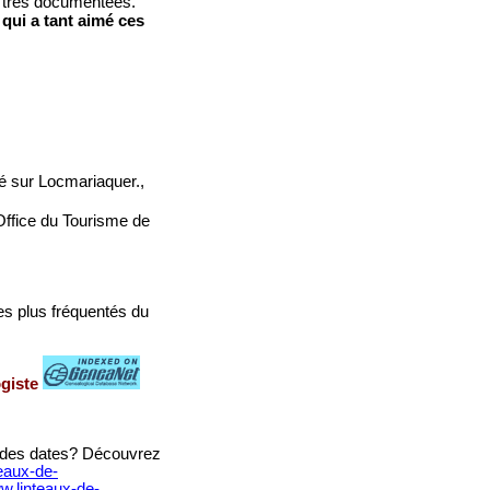
s très documentées.
ui a tant aimé ces
té sur Locmariaquer.,
l'Office du Tourisme de
es plus fréquentés du
ogiste
, des dates? Découvrez
teaux-de-
ww.linteaux-de-