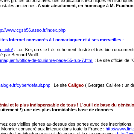
s les grottes du Jura avec des explications techniques et historique
postales anciennes.
A voir absolument, en hommage à M. Frachon q
tp://www.cgsb56.asso.fr/index.php
tes Internet consacrés à Locmariaquer et à ses merveilles :
er.info/
: Loc-Ker, un site très richement illustré et très bien documen
ré par Bernard Wolff.
riaquer.fr/office-de-tourisme-page-55-rub-7.html
: Le site officiel de 
logie.fr/cyber/default.php
: Le site
Cailgeo
( Georges Caillère ) un d
énial et le plus indispensable de tous ! L'outil de base du généal
tuitement !) une des plus formidables base de données
mez ces vieilles pierres au-dessus des portes avec des inscriptions
e Monnier consacré aux linteaux dans toute la France :
http://www.lin
ne de l'architecture rurale à découvrir. et le site personnel :
http://w