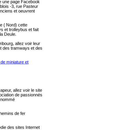
de une page Facebook
lois -3, rue Pasteur
nciens et oeuvrent
e ( Nord) cette
t trolleybus et fait
la Deule.
bourg, allez voir leur
nt des tramways et des
de miniature et
ur, allez voir le site
ociation de passionnés
surnommé
hemins de fer
die des sites Internet