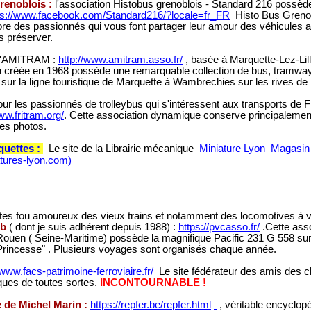
renoblois :
l'association Histobus grenoblois - Standard 216 possè
ps://www.facebook.com/Standard216/?locale=fr_FR
Histo Bus Grenob
re des passionnés qui vous font partager leur amour des véhicules a
es préserver.
'AMITRAM :
http://www.amitram.asso.fr/
, basée à Marquette-Lez-Lill
créée en 1968 possède une remarquable collection de bus, tramways e
 sur la ligne touristique de Marquette à Wambrechies sur les rives de 
ur les passionnés de trolleybus qui s'intéressent aux transports de Fri
ww.fritram.org/
. Cette association dynamique conserve principaleme
les photos.
quettes :
Le site de la Librairie mécanique
Miniature Lyon Magasin 
atures-lyon.com)
s fou amoureux des vieux trains et notamment des locomotives à vape
ub
( dont je suis adhérent depuis 1988) :
https://pvcasso.fr/
.Cette ass
s Rouen ( Seine-Maritime) possède la magnifique Pacific 231 G 558 
Princesse" . Plusieurs voyages sont organisés chaque année.
/www.facs-patrimoine-ferroviaire.fr/
Le site fédérateur des amis des c
iques de toutes sortes.
INCONTOURNABLE !
e de Michel Marin :
https://repfer.be/repfer.html
, véritable encyclopé