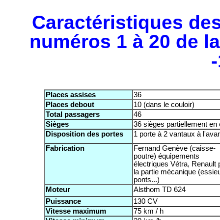
Caractéristiques de
numéros 1 à 20 de la 
Places assises
36
Places debout
10 (dans le couloir)
Total passagers
46
Sièges
36 sièges partiellement en 
Disposition des portes
1 porte à 2 vantaux à l'ava
Fabrication
Fernand Genève (caisse-
poutre) équipements
électriques Vétra, Renault 
la partie mécanique (essie
ponts...)
Moteur
Alsthom TD 624
Puissance
130 CV
Vitesse maximum
75 km / h