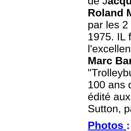
de J
acqu
Roland 
par les 2
1975. IL 
l'excelle
Marc Bar
"Trolleyb
100 ans d
édité aux
Sutton, 
Photos
: