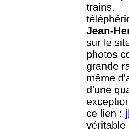
trains,
téléphéri
Jean-He
sur le si
photos c
grande ra
même d'a
d'une qua
exception
ce lien :
véritabl