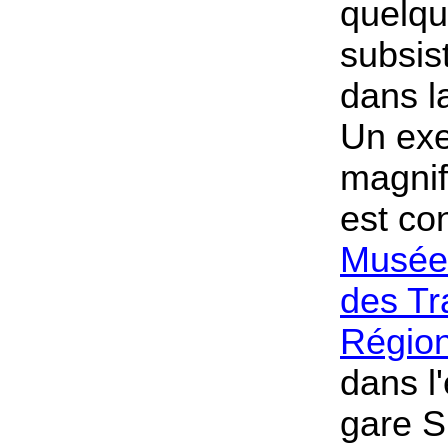
quelqu
subsis
dans l
Un
exe
magnif
est co
Musée
des Tr
Régio
dans l
gare S