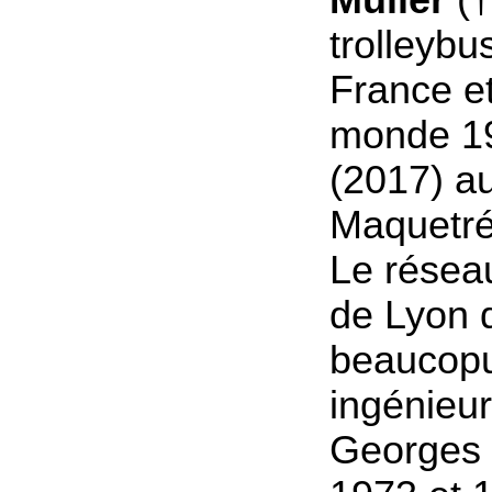
trolleybu
France et
monde 1
(2017) au
Maquetré
Le réseau
de Lyon d
beaucopu
ingénieur
Georges 