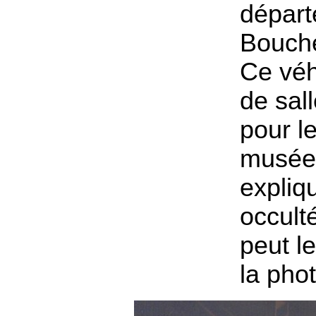
départ
Bouch
Ce véh
de sal
pour le
musée 
expliq
occul
peut l
la pho