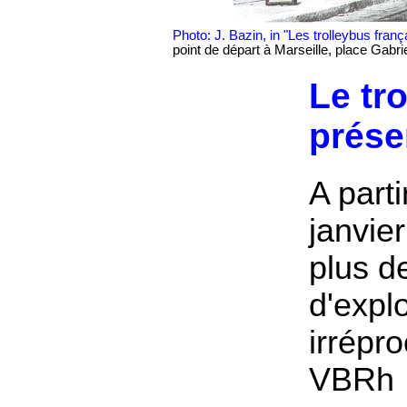
Photo: J. Bazin, in "Les trolleybus franç
point de départ à Marseille, place Gabrie
Le tr
prése
A parti
janvie
plus d
d'explo
irrépr
VBRh