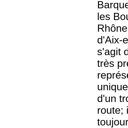
Barqu
les Bo
Rhône,
d'Aix-
s'agit 
très pr
représ
unique
d'un t
route; 
toujou