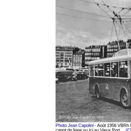
Photo Jean Capolini -
Août 1956 VBRh N°
capot de ligne vu ici au Vieux Port.
(C