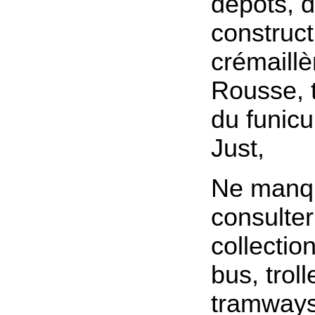
dépôts, d
construct
crémaillè
Rousse, 
du funicu
Just,
Ne manq
consulter
collectio
bus, trol
tramways,