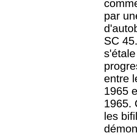
commen
par une
d'auto
SC 45.
s'étale
progre
entre l
1965 et
1965. C
les bif
démont