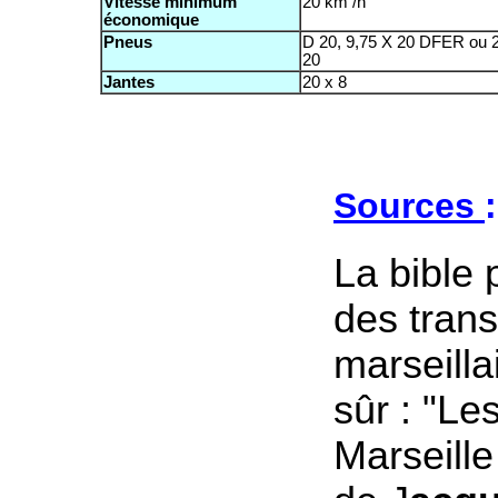
Vitesse minimum
20 km /h
économique
Pneus
D 20, 9,75 X 20 DFER ou 
20
Jantes
20 x 8
Sources
:
La bible p
des trans
marseilla
sûr : "L
Marseille