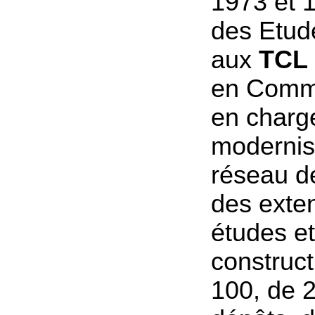
1973 et 1
des Etud
aux
TCL
en Comm
en charg
modernis
réseau de
des exte
études et
construc
100, de 