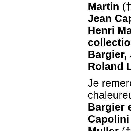
Martin
(†
Jean Cap
Henri Ma
collecti
Bargier, 
Roland L
Je remerc
chaleur
Bargier 
Capolini
Muller
(†