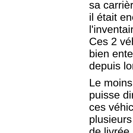
sa carriè
il était e
l'inventa
Ces 2 vé
bien ent
depuis l
Le moins
puisse di
ces véhic
plusieurs
de livrée 