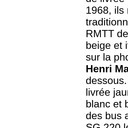
1968, ils
traditionn
RMTT de 
beige et
sur la p
Henri M
dessous
livrée jau
blanc et 
des bus 
SG 220 l