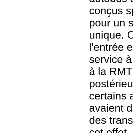
conçus s
pour un s
unique. 
l'entrée 
service 
à la RMT
postérieu
certains
avaient d
des tran
cet effet.