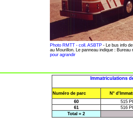
Photo RMTT - coll. ASBTP
-
Le bus info de
au Mourillon. Le panneau indique : Bureau m
pour agrandir
Immatriculations d
Numéro de parc
N° d'Immatr
60
515 P
61
516 P
Total = 2