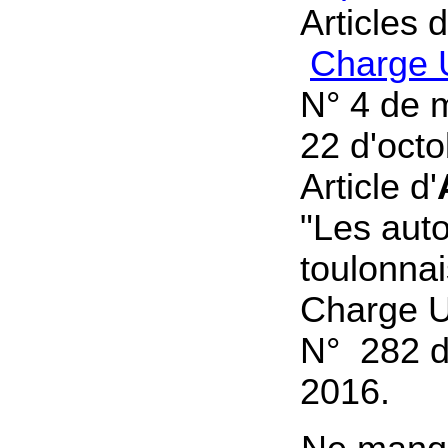
Articles 
Charge 
N° 4 de 
22 d'oct
Article d'
"Les aut
toulonna
Charge U
N° 282 de
2016.