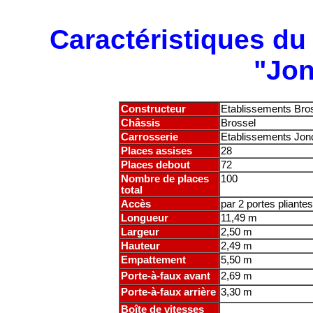
Caractéristiques du
"Jon
Constructeur
Etablissements Bros
Châssis
Brossel
Carrosserie
Etablissements Jon
Places assises
28
Places debout
72
Nombre de places
100
total
Accès
par 2 portes pliantes
Longueur
11,49 m
Largeur
2,50 m
Hauteur
2,49 m
Empattement
5,50 m
Porte-à-faux avant
2,69 m
Porte-à-faux arrière
3,30 m
Boîte de vitesses