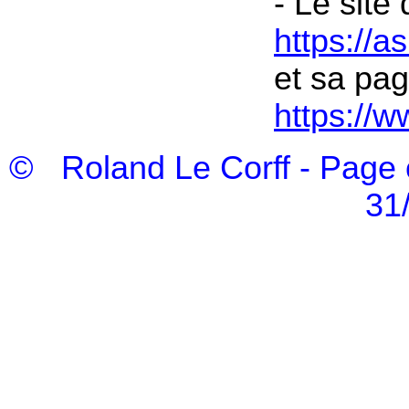
- Le site 
https://
et sa pa
https://
© Roland Le Corff - Page c
31