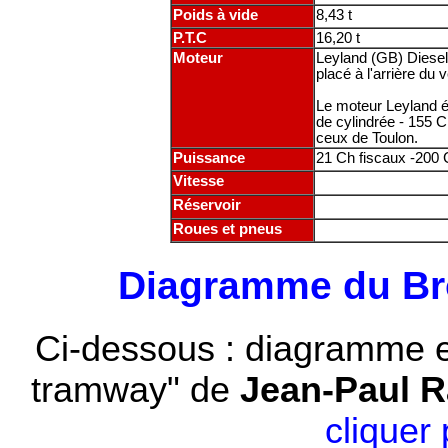
Poids à vide
8,43 t
P.T.C
16,20 t
Moteur
Leyland (GB) Diesel 
placé à l'arrière du 
Le moteur Leyland ét
de cylindrée - 155 C
ceux de Toulon.
Puissance
21 Ch fiscaux -200 
Vitesse
Réservoir
Roues et pneus
Diagramme du Br
Ci-dessous : diagramme e
tramway" de
Jean-Paul 
cliquer