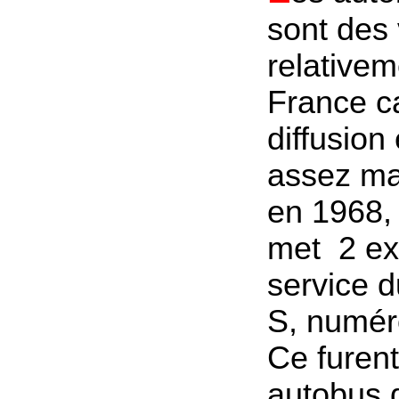
sont des 
relativem
France ca
diffusio
assez ma
en 1968,
met 2 ex
service d
S, numér
Ce furent
autobus 