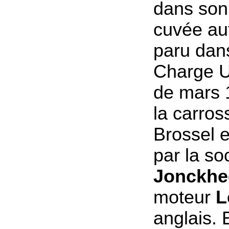
dans son 
cuvée au
paru dans
Charge U
de mars 1
la carros
Brossel e
par la so
Jonckhe
moteur
L
anglais. 