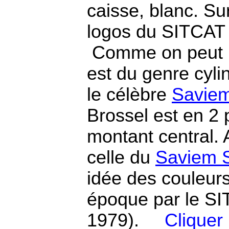
caisse, blanc. Sur
logos du SITCAT 
Comme on peut le
est du genre cyl
le célèbre
Savie
Brossel est en 2 
montant central. 
celle du
Saviem 
idée des couleur
époque par le SI
1979).
Cliquer p