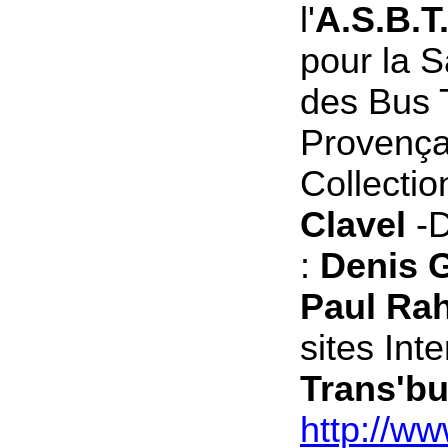
l'
A.S.B.T
pour la 
des Bus 
Provenç
Collecti
Clavel
-D
:
Denis G
Paul Ra
sites Inte
Trans'bu
http://ww