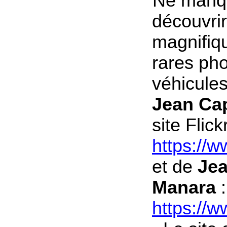
Ne manq
découvrir
magnifiqu
rares ph
véhicule
Jean Ca
site Flickr
https://
et de
Jea
Manara
:
https://