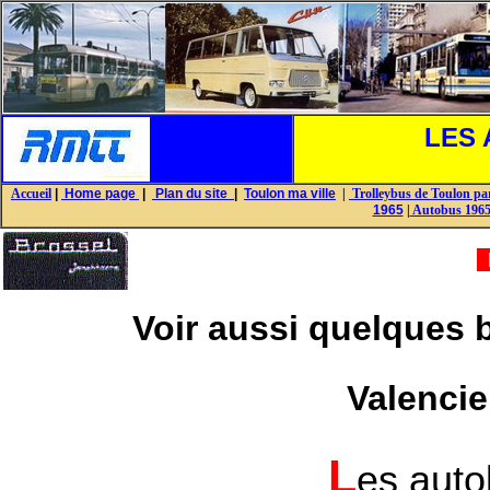
LES 
Accueil
|
Home page
|
Plan du site
|
Toulon ma ville
|
Trolleybus de Toulon par
1965
|
Autobus 1965
Voir aussi quelques 
Valenci
L
es auto