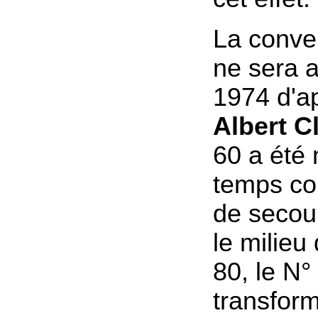
La conve
ne sera 
1974 d'a
Albert Cl
60 a été
temps co
de secou
le milieu
80, le N°
transform