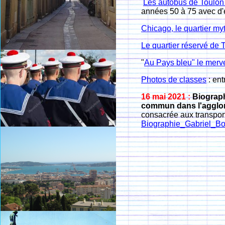
Les autobus de Toulo
années 50 à 75 avec d'
Chicago, le quartier m
Le quartier réservé de 
"
Au Pays bleu" le merve
Photos de classes
: en
16 mai 2021 :
Biograp
commun dans l'agglo
consacrée aux transport
Biographie_Gabriel_B