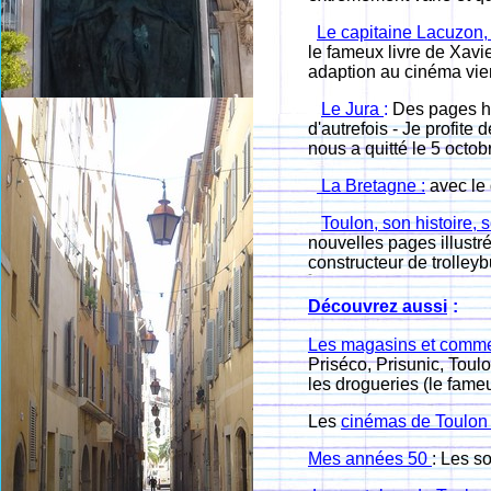
Le capitaine Lacuzon
le fameux livre de Xavi
adaption au cinéma vien
Le Jura
:
Des pages hi
d'autrefois - Je profit
nous a quitté le 5 octob
La Bretagne :
avec le
Toulon, son histoire, 
nouvelles pages illustr
constructeur de trolley
Découvrez aussi
:
Les magasins et comme
Priséco, Prisunic, Toul
les drogueries (le fame
Les
cinémas de Toulo
Mes années 50
: L
es so