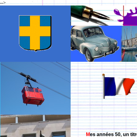
-->
M
es années 50, un tit