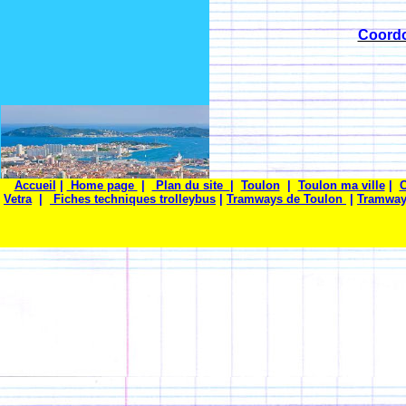
Coord
Accueil
|
Home page
|
Plan du site
|
Toulon
|
Toulon ma ville
|
C
Vetra
|
Fiches techniques trolleybus
|
Tramways de Toulon
|
Tramway