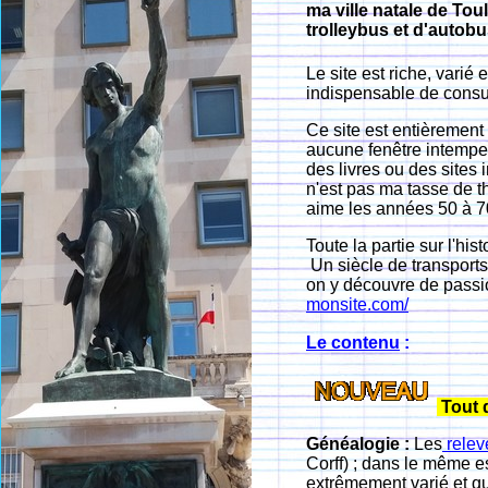
ma ville natale de Tou
trolleybus et d'autob
Le site est riche, varié
indispensable de consu
Ce site est entièremen
aucune fenêtre intempes
des livres ou des sites i
n'est pas ma tasse de th
aime les années 50 à 70
Toute la partie sur l'his
Un siècle de transports
on y découvre de passi
monsite.com/
Le contenu
:
Tout d
Généalogie :
Les
relev
Corff) ; dans le même e
extrêmement varié et qu